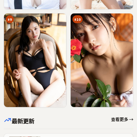
旁
边
93
91
观
界
万
万
者
#
9
#
10
查看更多 →
最新更新