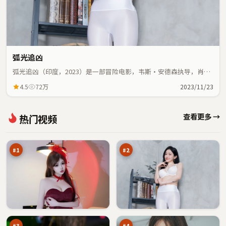
弧光追凶
弧光追凶（印度，2023）是一部冒险电影，韦斯·安德森执导，肖
战、张曼玉等主演；冒险元素与人物命运紧密交织，节奏紧凑。
4.5
72万
2023/11/23
尘
迷
查看更多 →
热门视频
封
局
行
猎
98
98
动
场
万
万
#
1
#
2
飓
西
风
山
档
归
97
97
案
零
万
万
点
#
3
#
4