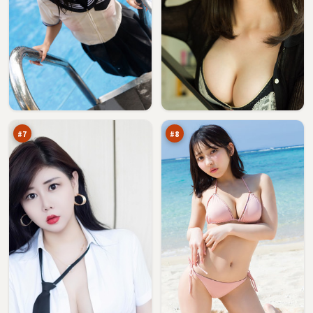
雾
青
岛
石
航
列
96
94
线
车
万
万
#
7
#
8
暗
断
夜
桥