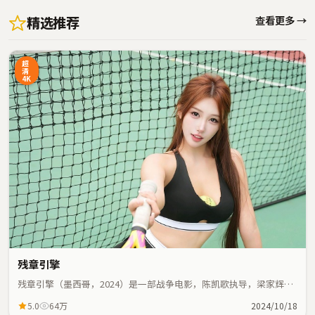
精选推荐
查看更多 →
超
清
4K
残章引擎
残章引擎（墨西哥，2024）是一部战争电影，陈凯歌执导，梁家辉、
艾伦等主演；战争元素与人物命运紧密交织，节奏紧凑。
5.0
64万
2024/10/18