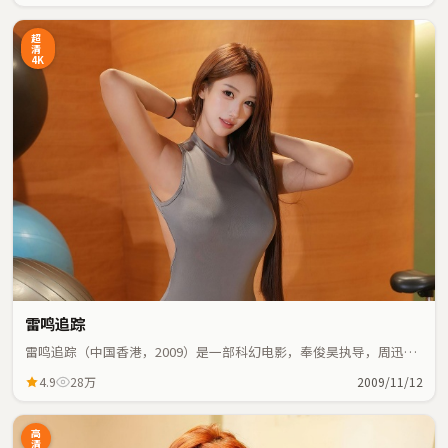
超
清
4K
雷鸣追踪
雷鸣追踪（中国香港，2009）是一部科幻电影，奉俊昊执导，周迅、
役所广司等主演；科幻元素与人物命运紧密交织，节奏紧凑。
4.9
28万
2009/11/12
高
清