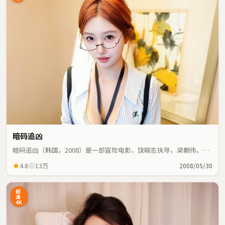
暗码追凶
暗码追凶（韩国，2008）是一部冒险电影，饶晓志执导，梁朝伟、乔
杉等主演；冒险元素与人物命运紧密交织，节奏紧凑。
4.8
13万
2008/05/30
超
清
4K