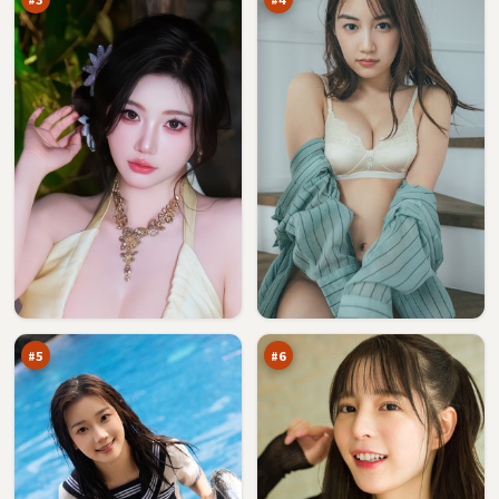
飓
深
风
空
法
降
96
96
则
临
万
万
#
5
#
6