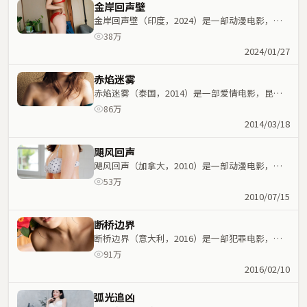
金岸回声壁
金岸回声壁（印度，2024）是一部动漫电影，北
野武执导，张译、咏梅等主演；动漫元素与人物命
38万
运紧密交织，节奏紧凑。
2024/01/27
赤焰迷雾
赤焰迷雾（泰国，2014）是一部爱情电影，昆汀
·塔伦蒂诺执导，肖战、张曼玉等主演；爱情元素
86万
与人物命运紧密交织，节奏紧凑。
2014/03/18
飓风回声
飓风回声（加拿大，2010）是一部动漫电影，文
牧野执导，马丽、蕾雅·赛杜等主演；动漫元素与
53万
人物命运紧密交织，节奏紧凑。
2010/07/15
断桥边界
断桥边界（意大利，2016）是一部犯罪电影，陈
可辛执导，奥黛丽·塔图、咏梅等主演；犯罪元素
91万
与人物命运紧密交织，节奏紧凑。
2016/02/10
弧光追凶