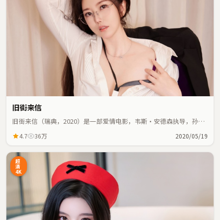
旧街来信
旧街来信（瑞典，2020）是一部爱情电影，韦斯·安德森执导，孙艺
珍、李秉宪等主演；爱情元素与人物命运紧密交织，节奏紧凑。
4.7
36万
2020/05/19
超
清
4K