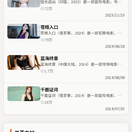
弧光追凶（印度，2023）是一部冒险电影，韦斯
·安德森执导，肖战、张曼玉等主演；冒险元素与
72万
人物命运紧密交织，节奏紧凑。
2023/11/23
苍梧入口
苍梧入口（俄罗斯，2024）是一部犯罪电影，林
超贤执导，孙艺珍、刘亦菲等主演；犯罪元素与人
79万
物命运紧密交织，节奏紧凑。
2024/08/28
蓝海终章
蓝海终章（中国大陆，2014）是一部惊悚电影，
马丁·斯科塞斯执导，周星驰、蕾雅·赛杜等主
1.7万
演；惊悚元素与人物命运紧密交织，节奏紧凑。
2014/08/08
千面证词
千面证词（俄罗斯，2014）是一部冒险电影，杨
德昌执导，吴京、咏梅等主演；冒险元素与人物命
18万
运紧密交织，节奏紧凑。
2014/07/25