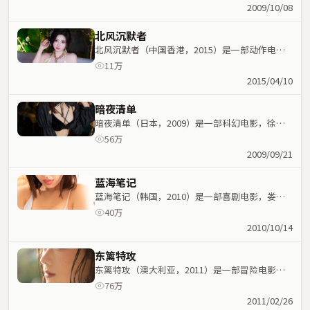
命运紧密交织，节奏紧凑。
2009/10/08
北风沉默者
北风沉默者（中国香港，2015）是一部动作电
影，北野武执导，周冬雨、秦海璐等主演；动作元
11万
素与人物命运紧密交织，节奏紧凑。
2015/04/10
暗夜清单
暗夜清单（日本，2009）是一部科幻电影，徐克
执导，胡歌、雷佳音等主演；科幻元素与人物命运
56万
紧密交织，节奏紧凑。
2009/09/21
蓝海笔记
蓝海笔记（韩国，2010）是一部喜剧电影，娄烨
执导，刘亦菲、梁家辉等主演；喜剧元素与人物命
40万
运紧密交织，节奏紧凑。
2010/10/14
东篱特攻
东篱特攻（澳大利亚，2011）是一部冒险电影，
陈思诚执导，刘德华、周迅等主演；冒险元素与人
76万
物命运紧密交织，节奏紧凑。
2011/02/26