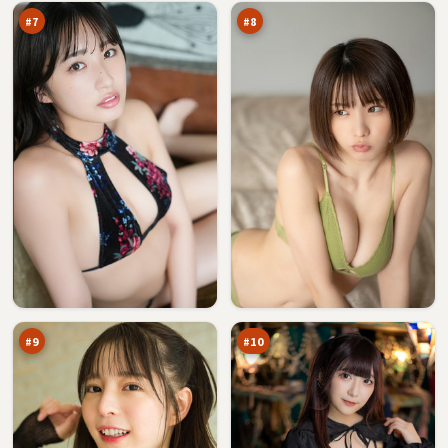
#
7
#
8
焚
暗
城
码
悬
绝
91
90
案
路
万
万
书
#
9
#
10