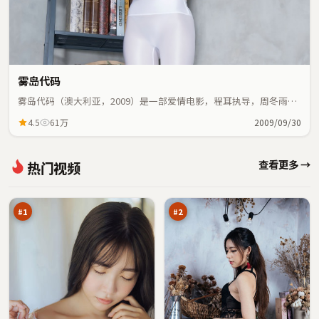
雾岛代码
雾岛代码（澳大利亚，2009）是一部爱情电影，程耳执导，周冬雨、
马思纯等主演；爱情元素与人物命运紧密交织，节奏紧凑。
4.5
61万
2009/09/30
断
第
查看更多 →
热门视频
桥
七
边
孤
98
98
境
岛
万
万
线
#
1
#
2