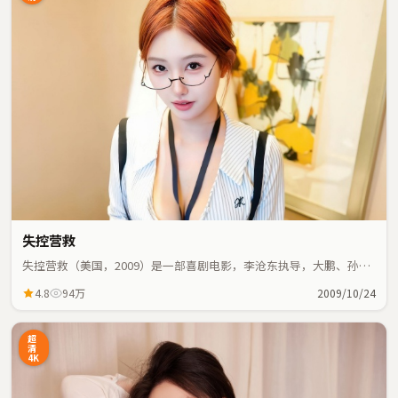
失控营救
失控营救（美国，2009）是一部喜剧电影，李沧东执导，大鹏、孙艺
珍等主演；喜剧元素与人物命运紧密交织，节奏紧凑。
4.8
94万
2009/10/24
超
清
4K