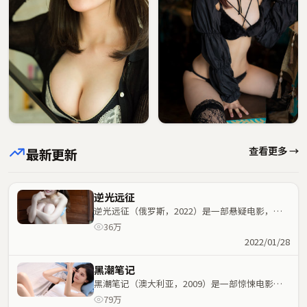
查看更多 →
最新更新
逆光远征
逆光远征（俄罗斯，2022）是一部悬疑电影，许
鞍华执导，安藤樱、白宇等主演；悬疑元素与人物
36万
命运紧密交织，节奏紧凑。
2022/01/28
黑潮笔记
黑潮笔记（澳大利亚，2009）是一部惊悚电影，
叶伟信执导，汤唯、葛优等主演；惊悚元素与人物
79万