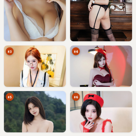
失
危
控
城
营
边
94
94
救
界
万
万
#
3
#
4
夜
钢
色
铁
远
季
94
94
征
风
万
万
#
5
#
6
零
潮
号
汐
信
代
92
92
号
码
万
万