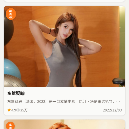
超
清
4K
东篱疑踪
东篱疑踪（法国，2022）是一部爱情电影，昆汀·塔伦蒂诺执导，张
译、河正宇等主演；爱情元素与人物命运紧密交织，节奏紧凑。
4.9
35万
2022/12/03
高
清