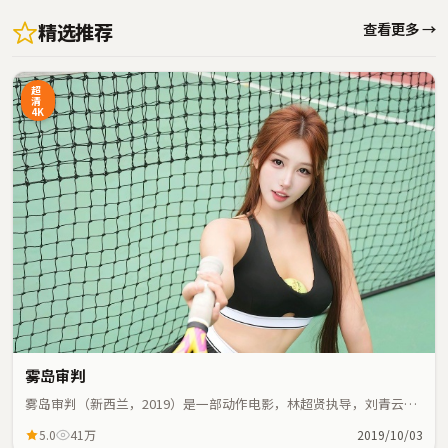
精选推荐
查看更多 →
超
清
4K
雾岛审判
雾岛审判（新西兰，2019）是一部动作电影，林超贤执导，刘青云、
周冬雨等主演；动作元素与人物命运紧密交织，节奏紧凑。
5.0
41万
2019/10/03