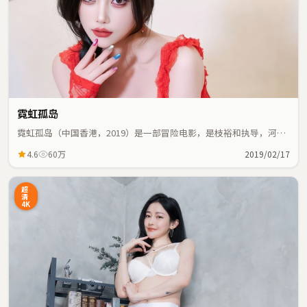
霓虹孤岛
霓虹孤岛（中国香港，2019）是一部冒险电影，是枝裕和执导，河正
宇、张曼玉等主演；冒险元素与人物命运紧密交织，节奏紧凑。
4.6
60万
2019/02/17
超
清
4K