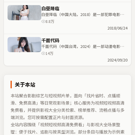
白昼降临
白昼降临（中国大陆，2018）是一部犯罪电影，
路阳执导，巩俐、周迅等主演；犯罪元素与人物命
8.8万
运紧密交织，节奏紧凑。
2018/06/24
千面代码
千面代码（中国台湾，2024）是一部动漫电影，
北野武执导，白宇、张国荣等主演；动漫元素与人
14万
物命运紧密交织，节奏紧凑。
2024/09/20
关于本站
本站聚合影剧综艺与短视频片单，面向「找片省时、点播顺
滑、免费高清」等日常观影场景；核心服务为视频短视频高清
免费看，并提供影视大全分类检索、榜单推荐、流畅点播与多
端浏览。您可按需配置正片与封面资源。
全站内容围绕「
视频短视频高清免费看
」与影视大全场景整
理：便于找片、追剧与按类型浏览。部分条目与播放为示例素