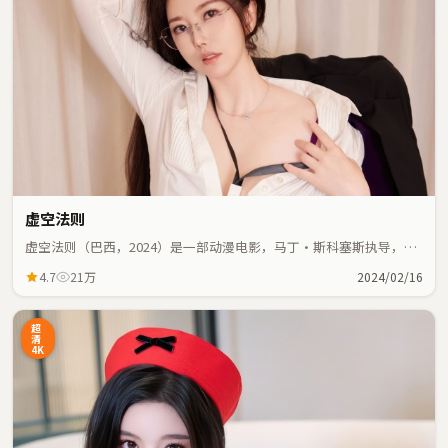
虚空法则
虚空法则（巴西，2024）是一部动漫电影，马丁·斯科塞斯执导，秦
海璐、佛罗伦斯·珀等主演；动漫元素与人物命运紧密交织，节奏紧
4.7
21万
2024/02/16
凑。
超
清
4K