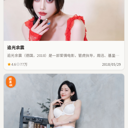
追光余震
追光余震（德国，2018）是一部爱情电影，管虎执导，周迅、基里安
·墨菲等主演；爱情元素与人物命运紧密交织，节奏紧凑。
4.6
77万
2018/05/29
超
清
4K