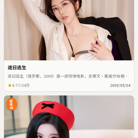
逐日逃生
逐日逃生（俄罗斯，2009）是一部惊悚电影，史蒂文·斯皮尔伯格执
导，范伟、杨紫等主演；惊悚元素与人物命运紧密交织，节奏紧凑。
4.7
34万
2009/09/04
超
清
4K