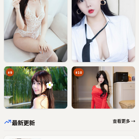
暴
深
雪
空
旁
倒
92
92
观
计
万
万
者
时
#
9
#
10
查看更多 →
最新更新