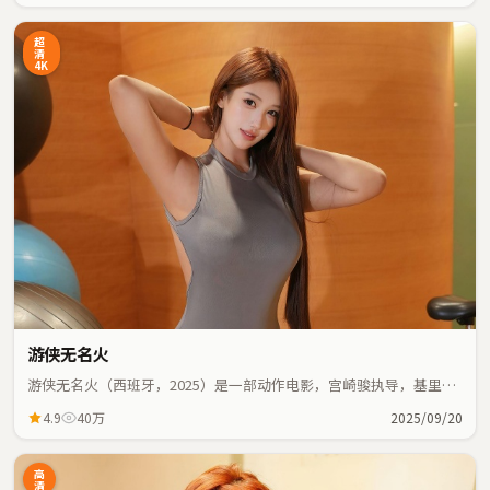
超
清
4K
游侠无名火
游侠无名火（西班牙，2025）是一部动作电影，宫崎骏执导，基里安
·墨菲、玛丽昂·歌迪亚等主演；动作元素与人物命运紧密交织，节
4.9
40万
2025/09/20
奏紧凑。
高
清