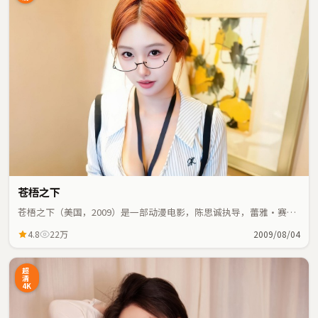
苍梧之下
苍梧之下（美国，2009）是一部动漫电影，陈思诚执导，蕾雅·赛
杜、迪丽热巴等主演；动漫元素与人物命运紧密交织，节奏紧凑。
4.8
22万
2009/08/04
超
清
4K