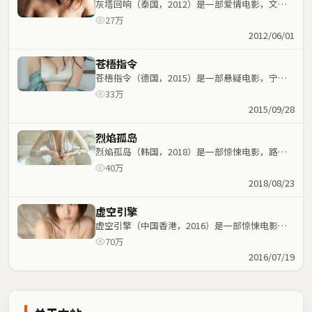
灰塔回响（泰国，2012）是一部爱情电影，文牧
野执导，王一博、李秉宪等主演；爱情元素与人物
27万
命运紧密交织，节奏紧凑。
2012/06/01
苍梧指令
苍梧指令（德国，2015）是一部悬疑电影，宁浩
执导，周润发、常远等主演；悬疑元素与人物命运
33万
紧密交织，节奏紧凑。
2015/09/28
烈焰孤岛
烈焰孤岛（韩国，2018）是一部惊悚电影，路阳
执导，李秉宪、奥黛丽·塔图等主演；惊悚元素与
40万
人物命运紧密交织，节奏紧凑。
2018/08/23
虚空引擎
虚空引擎（中国香港，2016）是一部惊悚电影，
是枝裕和执导，肖战、佛罗伦斯·珀等主演；惊悚
70万
元素与人物命运紧密交织，节奏紧凑。
2016/07/19