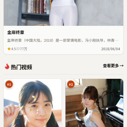
金岸终章
金岸终章（中国大陆，2018）是一部爱情电影，冯小刚执导，林青
霞、大鹏等主演；爱情元素与人物命运紧密交织，节奏紧凑。
4.5
77万
2018/06/04
烈
弧
查看更多 →
热门视频
焰
光
审
逆
98
96
判
风
万
万
局
#
1
#
2