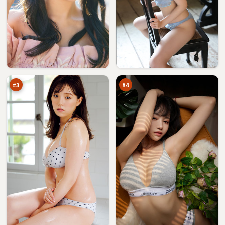
蓝
冷
海
月
审
信
96
95
判
号
万
万
塔
#
3
#
4
雨
南
巷
港
列
暗
94
93