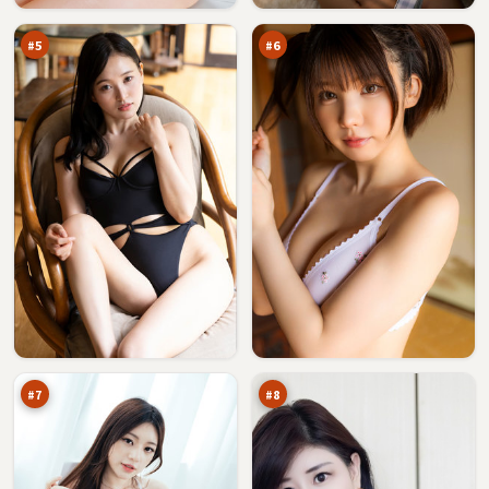
车
涌
万
万
#
5
#
6
终
银
局
翼
绝
笔
93
92
路
记
万
万
书
#
7
#
8