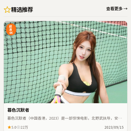
精选推荐
查看更多 →
超
清
4K
暮色沉默者
暮色沉默者（中国香港，2023）是一部惊悚电影，北野武执导，安藤
樱、魏翔等主演；惊悚元素与人物命运紧密交织，节奏紧凑。
5.0
22万
2023/09/15