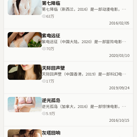
第七降临
第七降临（新西兰，2016）是一部动漫电影，张
艺谋执导，裴斗娜、巩俐等主演；动漫元素与人物
63万
命运紧密交织，节奏紧凑。
2016/02/05
紫电远征
紫电远征（中国大陆，2020）是一部冒险电影，
宁浩执导，裴斗娜、张家辉等主演；冒险元素与人
70万
物命运紧密交织，节奏紧凑。
2020/03/10
天际回声壁
天际回声壁（中国香港，2019）是一部科幻电
影，阿方索·卡隆执导，魏翔、宋康昊等主演；科
17万
幻元素与人物命运紧密交织，节奏紧凑。
2019/09/24
逆光孤岛
逆光孤岛（加拿大，2016）是一部惊悚电影，大
卫·芬奇执导，赵丽颖、迪丽热巴等主演；惊悚元
5.9万
素与人物命运紧密交织，节奏紧凑。
2016/10/15
灰塔回响