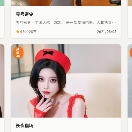
零号密令
零号密令（中国大陆，2021）是一部爱情电影，大鹏执导，
周润发、艾伦等主演；爱情元素与人物命运紧密交织，节奏
4.9
28万
2021/08/03
紧凑。
9:48
22:55
超
清
4K
长夜猎场