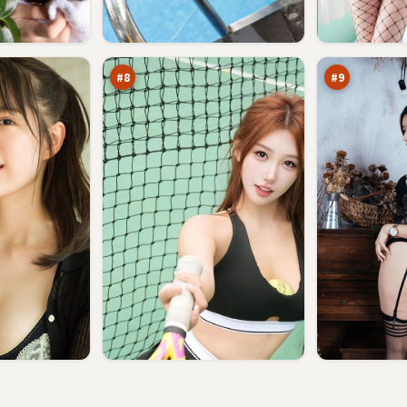
残
霜
章
降
失
法
92
91
序
则
万
万
#
8
#
9