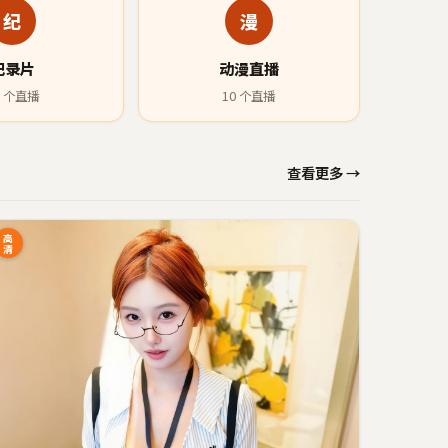
纪
漫
纪录片
动漫直播
个直播
10
个直播
查看更多 →
高
清