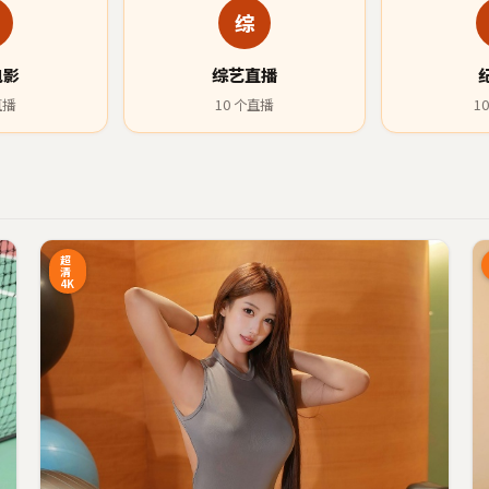
综
电影
综艺直播
直播
10
个直播
10
3:27
36:34
超
清
4K