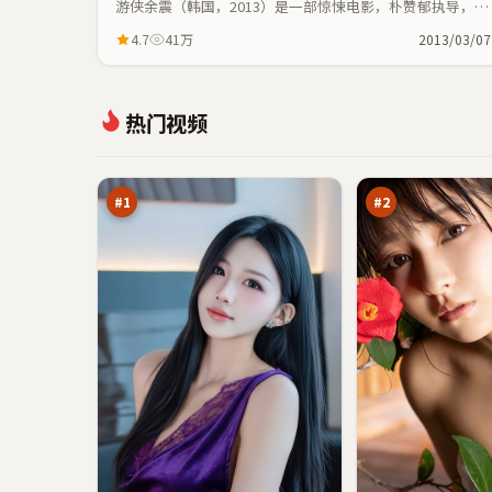
游侠余震（韩国，2013）是一部惊悚电影，朴赞郁执导，周
冬雨、任素汐等主演；惊悚元素与人物命运紧密交织，节奏
4.7
41万
2013/03/07
紧凑。
热
第
热门视频
血
七
浮
追
98
97
生
凶
万
万
记
#
1
#
2