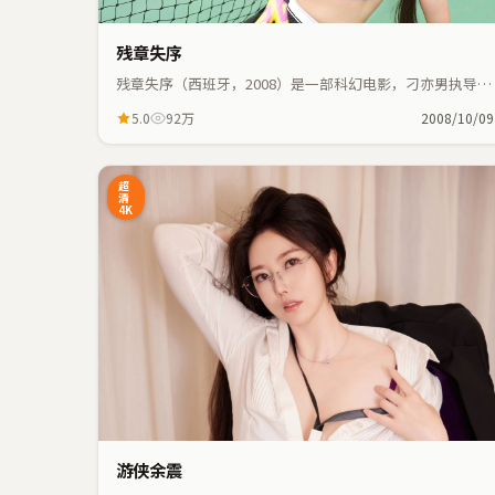
残章失序
残章失序（西班牙，2008）是一部科幻电影，刁亦男执导，
吴京、役所广司等主演；科幻元素与人物命运紧密交织，节
5.0
92万
2008/10/09
奏紧凑。
41:41
超
清
4K
游侠余震