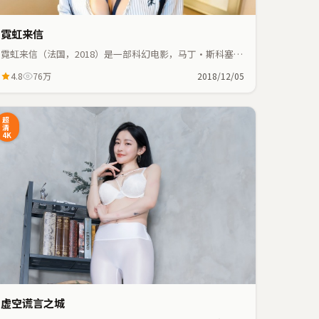
霓虹来信
霓虹来信（法国，2018）是一部科幻电影，马丁·斯科塞斯
执导，河正宇、木村拓哉等主演；科幻元素与人物命运紧密
4.8
76万
2018/12/05
交织，节奏紧凑。
超
清
4K
虚空谎言之城