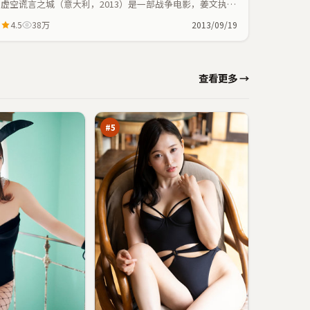
虚空谎言之城（意大利，2013）是一部战争电影，姜文执
导，玛丽昂·歌迪亚、周迅等主演；战争元素与人物命运紧
4.5
38万
2013/09/19
密交织，节奏紧凑。
星
查看更多 →
河
追
96
踪
万
#
5