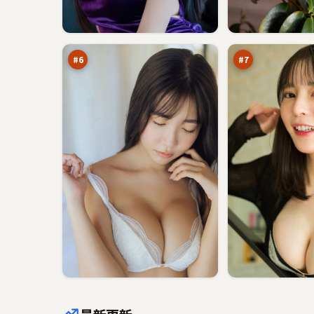
逆
光
光
年
回
暗
95
93
响
涌
万
万
#
6
#
7