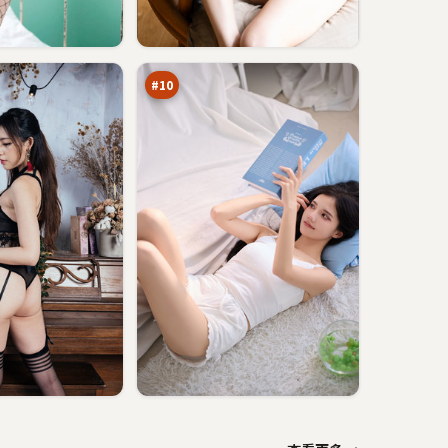
尘
封
风
91
云
万
#
10