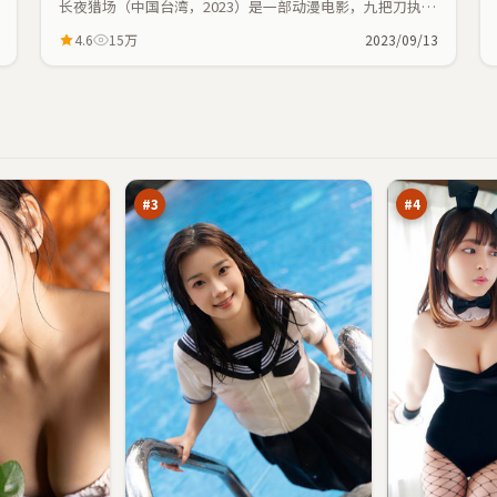
长夜猎场（中国台湾，2023）是一部动漫电影，九把刀执
导，刘德华、全智贤等主演；动漫元素与人物命运紧密交
4.6
15万
2023/09/13
织，节奏紧凑。
绝
迷
密
城
回
破
97
97
廊
晓
万
万
#
3
#
4