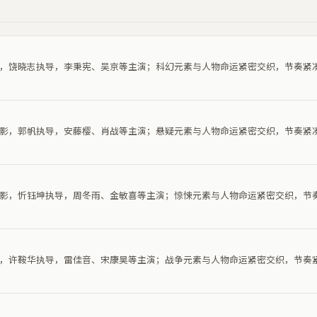
电影，饶晓志执导，李秉宪、吴京等主演；科幻元素与人物命运紧密交织，节奏紧
疑电影，郭帆执导，安藤樱、肖战等主演；悬疑元素与人物命运紧密交织，节奏紧
悚电影，忻钰坤执导，周冬雨、金敏喜等主演；惊悚元素与人物命运紧密交织，节
电影，许鞍华执导，雷佳音、宋康昊等主演；战争元素与人物命运紧密交织，节奏