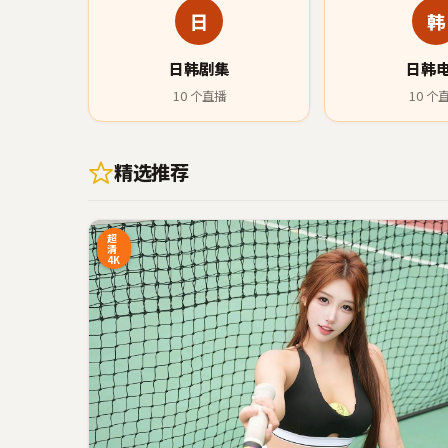
日
韩
日韩剧集
日韩
10
个直播
10
个
精选推荐
43:20
9
超
清
4K