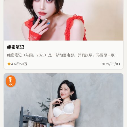
绝密笔记
绝密笔记（法国，2025）是一部动漫电影，郭帆执导，玛丽昂·歌迪
亚、刘亦菲等主演；动漫元素与人物命运紧密交织，节奏紧凑。
4.6
50万
2025/09/03
超
清
4K