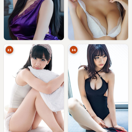
旧
失
街
控
疑
孤
97
95
踪
岛
万
万
#
3
#
4
东
热
篱
血
折
回
94
92