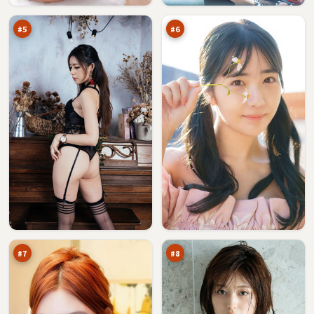
返
廊
万
万
点
#
5
#
6
黑
潮
潮
汐
旧
归
92
91
账
零
万
万
本
点
#
7
#
8