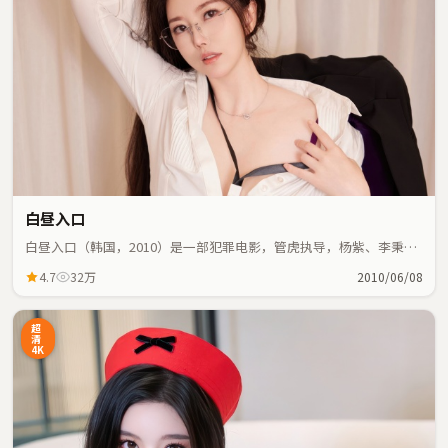
白昼入口
白昼入口（韩国，2010）是一部犯罪电影，管虎执导，杨紫、李秉宪
等主演；犯罪元素与人物命运紧密交织，节奏紧凑。
4.7
32万
2010/06/08
超
清
4K