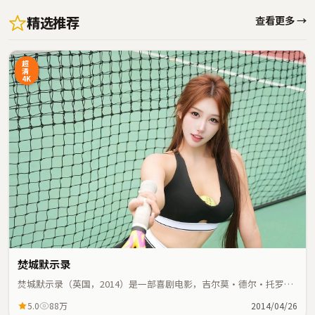
精选推荐
查看更多 →
超
清
4K
焚城默示录
焚城默示录（英国，2014）是一部喜剧电影，吉尔莫·德尔·托罗执
导，刘青云、杨紫等主演；喜剧元素与人物命运紧密交织，节奏紧
5.0
88万
2014/04/26
凑。