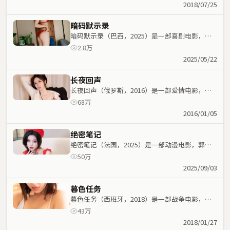
运紧密交织，节奏紧凑。
2018/07/25
暗码默示录
暗码默示录（巴西，2025）是一部喜剧电影，宁
浩执导，梁朝伟、张国荣等主演；喜剧元素与人物
2.8万
命运紧密交织，节奏紧凑。
2025/05/22
长夜回声
长夜回声（俄罗斯，2016）是一部爱情电影，史
蒂文·斯皮尔伯格执导，范伟、迪丽热巴等主演；
68万
爱情元素与人物命运紧密交织，节奏紧凑。
2016/01/05
绝密笔记
绝密笔记（法国，2025）是一部动漫电影，郭帆
执导，玛丽昂·歌迪亚、刘亦菲等主演；动漫元素
50万
与人物命运紧密交织，节奏紧凑。
2025/09/03
暮色任务
暮色任务（西班牙，2018）是一部战争电影，北
野武执导，张译、张子枫等主演；战争元素与人物
43万
命运紧密交织，节奏紧凑。
2018/01/27