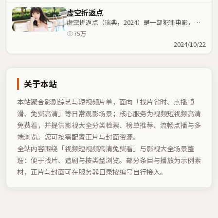
虚空折返点
虚空折返点（瑞典，2024）是一部犯罪电影，毕
赣执导，沈腾、马思纯等主演；犯罪元素与人物命
75万
运紧密交织，节奏紧凑。
2024/10/22
关于本站
本站聚合影剧综艺与短视频片单，面向「找片省时、点播顺
滑、免费高清」等日常观影场景；核心服务为视频短视频高清
免费看，并提供影视大全分类检索、榜单推荐、流畅点播与多
端浏览。您可按需配置正片与封面资源。
全站内容围绕「
视频短视频高清免费看
」与影视大全场景整
理：便于找片、追剧与按类型浏览。部分条目与播放为示例素
材，正片与封面可在服务器目录按编号自行接入。