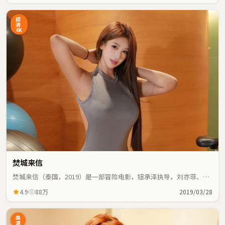
超
清
4K
焚城来信
焚城来信（泰国，2019）是一部冒险电影，钮承泽执导，刘亦菲、葛
优等主演；冒险元素与人物命运紧密交织，节奏紧凑。
4.9
88万
2019/03/28
高
清