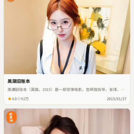
黑潮旧账本
黑潮旧账本（英国，2015）是一部惊悚电影，宫崎骏执导，张译、黄
渤等主演；惊悚元素与人物命运紧密交织，节奏紧凑。
4.8
92万
2015/01/27
超
清
4K