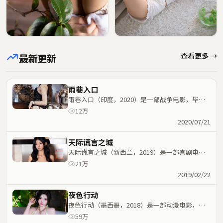
查看更多 →
最新更新
雨巷入口
雨巷入口（印度，2020）是一部战争电影，毕赣
执导，玛丽昂·歌迪亚、佛罗伦斯·珀等主演；战
12万
争元素与人物命运紧密交织，节奏紧凑。
2020/07/21
天际谎言之城
天际谎言之城（新西兰，2019）是一部喜剧电
影，陈可辛执导，巩俐、梁家辉等主演；喜剧元素
21万
与人物命运紧密交织，节奏紧凑。
2019/02/22
夜色行动
夜色行动（墨西哥，2018）是一部动漫电影，杜
琪峰执导，巩俐、魏翔等主演；动漫元素与人物命
59万