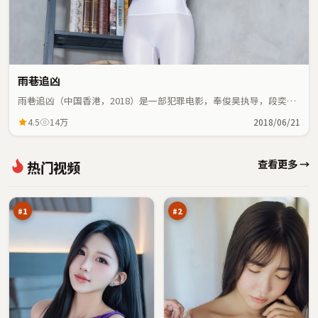
雨巷追凶
雨巷追凶（中国香港，2018）是一部犯罪电影，奉俊昊执导，段奕
宏、咏梅等主演；犯罪元素与人物命运紧密交织，节奏紧凑。
4.5
14万
2018/06/21
烈
蓝
查看更多 →
热门视频
焰
海
终
十
98
98
章
字
万
万
口
#
1
#
2