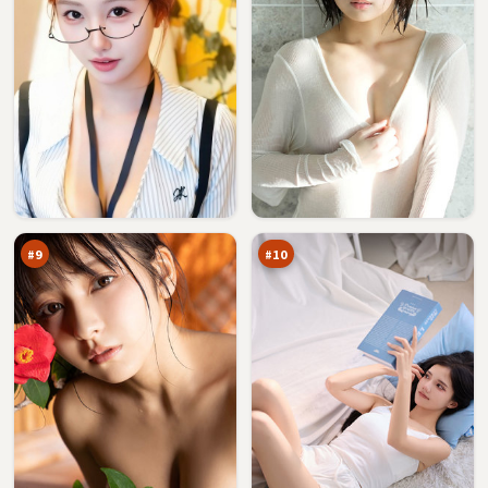
双
潮
生
汐
疑
法
91
90
云
则
万
万
#
9
#
10