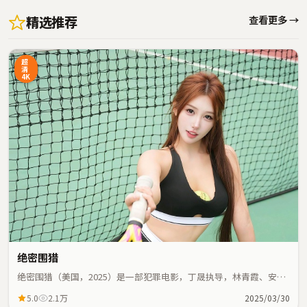
精选推荐
查看更多 →
超
清
4K
绝密围猎
绝密围猎（美国，2025）是一部犯罪电影，丁晟执导，林青霞、安藤
樱等主演；犯罪元素与人物命运紧密交织，节奏紧凑。
5.0
2.1万
2025/03/30