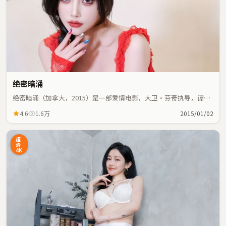
绝密暗涌
绝密暗涌（加拿大，2015）是一部爱情电影，大卫·芬奇执导，谭
卓、张家辉等主演；爱情元素与人物命运紧密交织，节奏紧凑。
4.6
1.6万
2015/01/02
超
清
4K