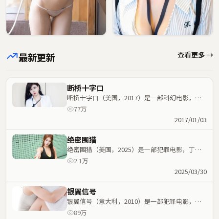
查看更多 →
最新更新
断桥十字口
断桥十字口（美国，2017）是一部科幻电影，许
鞍华执导，金敏喜、张译等主演；科幻元素与人物
77万
命运紧密交织，节奏紧凑。
2017/01/03
绝密围猎
绝密围猎（美国，2025）是一部犯罪电影，丁晟
执导，林青霞、安藤樱等主演；犯罪元素与人物命
2.1万
运紧密交织，节奏紧凑。
2025/03/30
银翼信号
银翼信号（意大利，2010）是一部犯罪电影，史
蒂文·斯皮尔伯格执导，肖战、吴京等主演；犯罪
89万