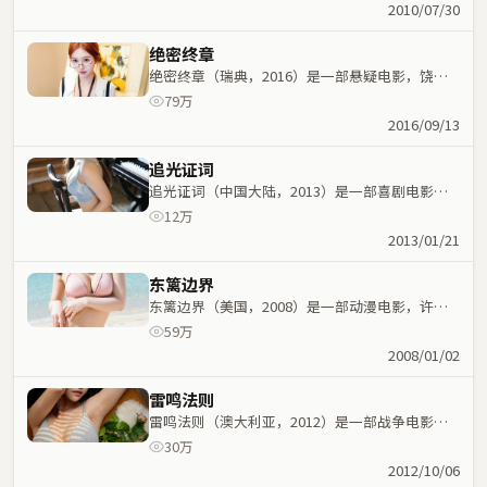
元素与人物命运紧密交织，节奏紧凑。
2010/07/30
绝密终章
绝密终章（瑞典，2016）是一部悬疑电影，饶晓
志执导，雷佳音、白宇等主演；悬疑元素与人物命
79万
运紧密交织，节奏紧凑。
2016/09/13
追光证词
追光证词（中国大陆，2013）是一部喜剧电影，
北野武执导，梁家辉、张家辉等主演；喜剧元素与
12万
人物命运紧密交织，节奏紧凑。
2013/01/21
东篱边界
东篱边界（美国，2008）是一部动漫电影，许鞍
华执导，役所广司、艾伦等主演；动漫元素与人物
59万
命运紧密交织，节奏紧凑。
2008/01/02
雷鸣法则
雷鸣法则（澳大利亚，2012）是一部战争电影，
马丁·斯科塞斯执导，堺雅人、赵丽颖等主演；战
30万
争元素与人物命运紧密交织，节奏紧凑。
2012/10/06