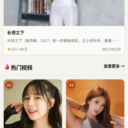
长夜之下
长夜之下（墨西哥，2017）是一部悬疑电影，王小帅执导，蕾雅·赛
杜、奥黛丽·塔图等主演；悬疑元素与人物命运紧密交织，节奏紧
4.5
49万
2017/03/26
凑。
尘
残
查看更多 →
热门视频
封
章
远
证
98
97
征
人
万
万
#
1
#
2