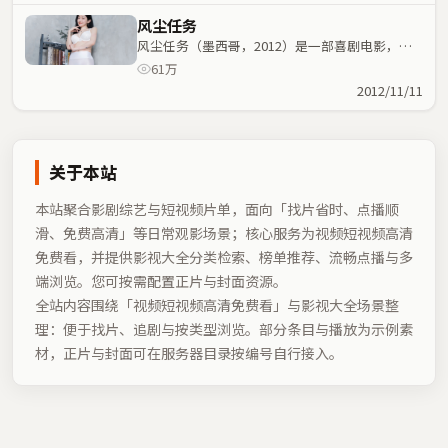
风尘任务
风尘任务（墨西哥，2012）是一部喜剧电影，丁
晟执导，吴京、范伟等主演；喜剧元素与人物命运
61万
紧密交织，节奏紧凑。
2012/11/11
关于本站
本站聚合影剧综艺与短视频片单，面向「找片省时、点播顺
滑、免费高清」等日常观影场景；核心服务为视频短视频高清
免费看，并提供影视大全分类检索、榜单推荐、流畅点播与多
端浏览。您可按需配置正片与封面资源。
全站内容围绕「
视频短视频高清免费看
」与影视大全场景整
理：便于找片、追剧与按类型浏览。部分条目与播放为示例素
材，正片与封面可在服务器目录按编号自行接入。