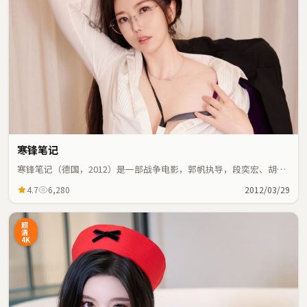
寒锋笔记
寒锋笔记（德国，2012）是一部战争电影，郭帆执导，段奕宏、胡歌
等主演；战争元素与人物命运紧密交织，节奏紧凑。
4.7
6,280
2012/03/29
超
清
4K