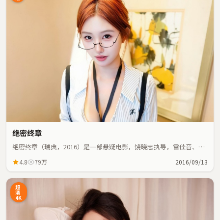
绝密终章
绝密终章（瑞典，2016）是一部悬疑电影，饶晓志执导，雷佳音、白
宇等主演；悬疑元素与人物命运紧密交织，节奏紧凑。
4.8
79万
2016/09/13
超
清
4K