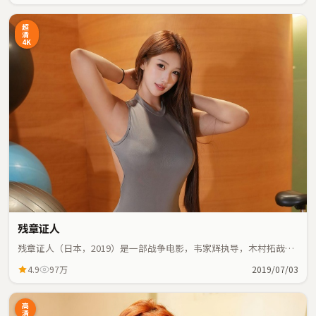
超
清
4K
残章证人
残章证人（日本，2019）是一部战争电影，韦家辉执导，木村拓哉、
刘青云等主演；战争元素与人物命运紧密交织，节奏紧凑。
4.9
97万
2019/07/03
高
清