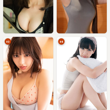
影
天
子
际
特
围
96
95
攻
猎
万
万
#
3
#
4
潮
逆
汐
光
之
密
91
91