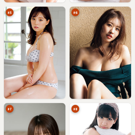
城
令
万
万
#
5
#
6
蓝
银
海
翼
迷
信
89
89
雾
号
万
万
#
7
#
8