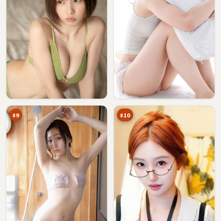
无
虚
名
空
来
疑
89
89
信
踪
万
万
#
9
#
10