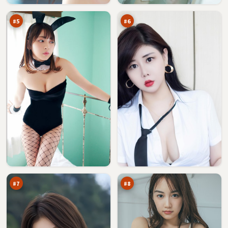
涌
面
万
万
#
5
#
6
赤
雾
焰
岛
深
十
91
91
渊
字
万
万
眼
口
#
7
#
8