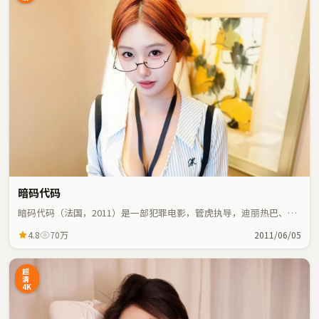
暗码代码
暗码代码（法国，2011）是一部犯罪电影，管虎执导，迪丽热巴、安
藤樱等主演；犯罪元素与人物命运紧密交织，节奏紧凑。
4.8
70万
2011/06/05
超
清
4K