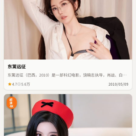
东篱远征
东篱远征（巴西，2010）是一部科幻电影，饶晓志执导，肖战、白宇
等主演；科幻元素与人物命运紧密交织，节奏紧凑。
4.7
5.6万
2010/05/09
超
清
4K