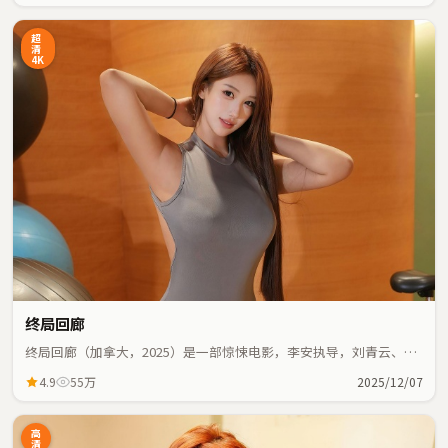
超
清
4K
终局回廊
终局回廊（加拿大，2025）是一部惊悚电影，李安执导，刘青云、白
宇等主演；惊悚元素与人物命运紧密交织，节奏紧凑。
4.9
55万
2025/12/07
高
清