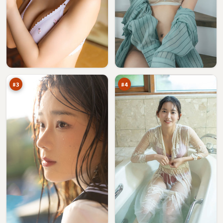
断
旧
桥
街
假
假
95
95
面
面
万
万
#
3
#
4
紫
风
电
暴
暗
假
93
93