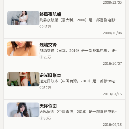
命运紧密交织，节奏紧凑。
2009/12/05
终局夜航船
终局夜航船（意大利，2008）是一部喜剧电影，
林超贤执导，林青霞、马思纯等主演；喜剧元素与
45万
人物命运紧密交织，节奏紧凑。
2008/10/06
烈焰交锋
烈焰交锋（日本，2016）是一部犯罪电影，许鞍
华执导，蕾雅·赛杜、长泽雅美等主演；犯罪元素
25万
与人物命运紧密交织，节奏紧凑。
2016/10/07
逆光旧账本
逆光旧账本（中国台湾，2013）是一部惊悚电
影，奉俊昊执导，张子枫、雷佳音等主演；惊悚元
52万
素与人物命运紧密交织，节奏紧凑。
2013/04/15
天际假面
天际假面（中国香港，2016）是一部喜剧电影，
洪尚秀执导，全智贤、马丽等主演；喜剧元素与人
80万
物命运紧密交织，节奏紧凑。
2016/06/13