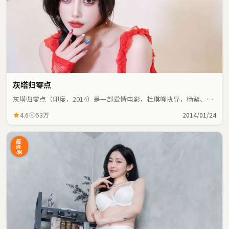
灰塔归零点
灰塔归零点（印度，2014）是一部爱情电影，杜琪峰执导，杨紫、杨
幂等主演；爱情元素与人物命运紧密交织，节奏紧凑。
4.6
53万
2014/01/24
超
清
4K