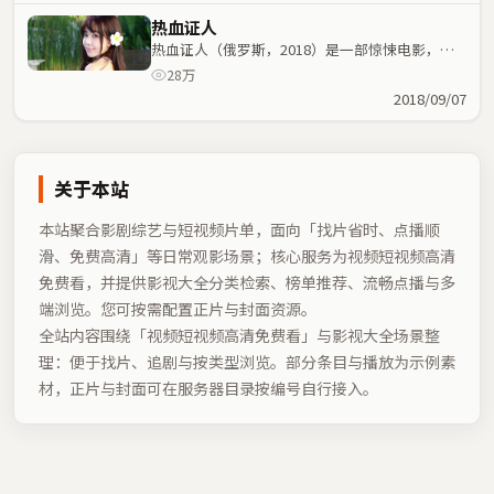
热血证人
热血证人（俄罗斯，2018）是一部惊悚电影，尔
冬升执导，全智贤、沈腾等主演；惊悚元素与人物
28万
命运紧密交织，节奏紧凑。
2018/09/07
关于本站
本站聚合影剧综艺与短视频片单，面向「找片省时、点播顺
滑、免费高清」等日常观影场景；核心服务为视频短视频高清
免费看，并提供影视大全分类检索、榜单推荐、流畅点播与多
端浏览。您可按需配置正片与封面资源。
全站内容围绕「
视频短视频高清免费看
」与影视大全场景整
理：便于找片、追剧与按类型浏览。部分条目与播放为示例素
材，正片与封面可在服务器目录按编号自行接入。