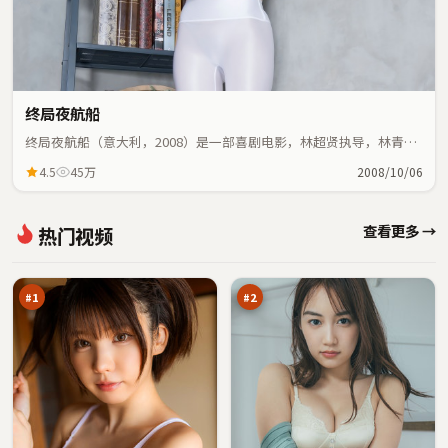
终局夜航船
终局夜航船（意大利，2008）是一部喜剧电影，林超贤执导，林青
霞、马思纯等主演；喜剧元素与人物命运紧密交织，节奏紧凑。
4.5
45万
2008/10/06
青
东
查看更多 →
热门视频
石
篱
剧
无
97
96
场
名
万
万
火
#
1
#
2