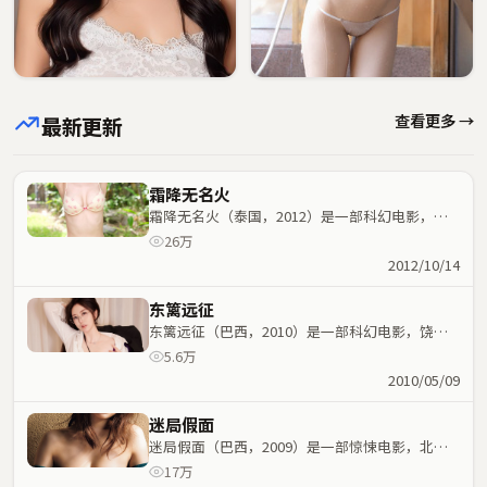
查看更多 →
最新更新
霜降无名火
霜降无名火（泰国，2012）是一部科幻电影，大
鹏执导，葛优、汤姆·哈迪等主演；科幻元素与人
26万
物命运紧密交织，节奏紧凑。
2012/10/14
东篱远征
东篱远征（巴西，2010）是一部科幻电影，饶晓
志执导，肖战、白宇等主演；科幻元素与人物命运
5.6万
紧密交织，节奏紧凑。
2010/05/09
迷局假面
迷局假面（巴西，2009）是一部惊悚电影，北野
武执导，裴斗娜、周润发等主演；惊悚元素与人物
17万