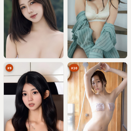
危
飓
城
风
旁
证
89
89
观
词
万
万
者
#
9
#
10