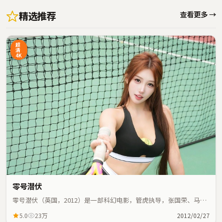
精选推荐
查看更多 →
超
清
4K
零号潜伏
零号潜伏（英国，2012）是一部科幻电影，管虎执导，张国荣、马思
纯等主演；科幻元素与人物命运紧密交织，节奏紧凑。
5.0
23万
2012/02/27