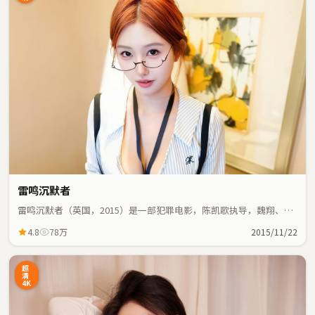
雷鸣沉默者
雷鸣沉默者（英国，2015）是一部犯罪电影，陈凯歌执导，魏翔、张
译等主演；犯罪元素与人物命运紧密交织，节奏紧凑。
4.8
78万
2015/11/22
超
清
4K