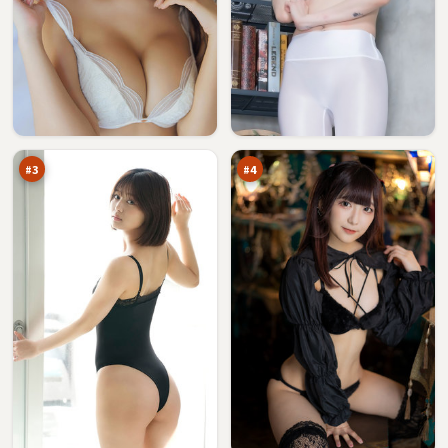
白
火
昼
海
特
十
94
93
攻
字
万
万
口
#
3
#
4
南
焚
渡
城
来
追
92
92