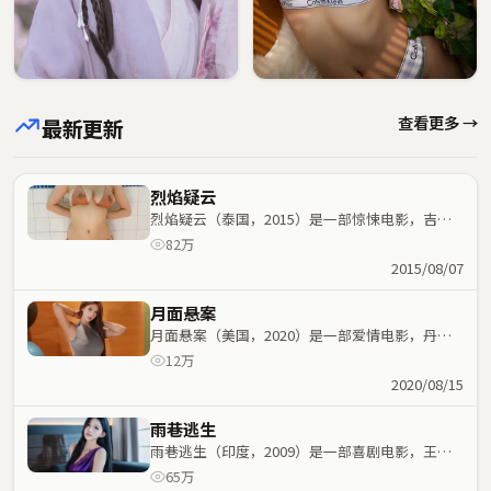
查看更多 →
最新更新
烈焰疑云
烈焰疑云（泰国，2015）是一部惊悚电影，吉尔
莫·德尔·托罗执导，咏梅、张家辉等主演；惊悚
82万
元素与人物命运紧密交织，节奏紧凑。
2015/08/07
月面悬案
月面悬案（美国，2020）是一部爱情电影，丹尼
斯·维伦纽瓦执导，王凯、宋康昊等主演；爱情元
12万
素与人物命运紧密交织，节奏紧凑。
2020/08/15
雨巷逃生
雨巷逃生（印度，2009）是一部喜剧电影，王家
卫执导，汤唯、周润发等主演；喜剧元素与人物命
65万