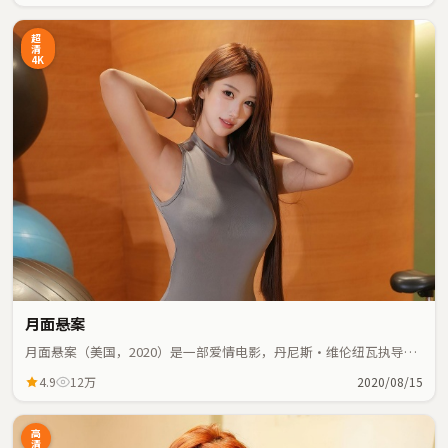
超
清
4K
月面悬案
月面悬案（美国，2020）是一部爱情电影，丹尼斯·维伦纽瓦执导，
王凯、宋康昊等主演；爱情元素与人物命运紧密交织，节奏紧凑。
4.9
12万
2020/08/15
高
清