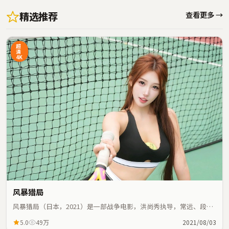
精选推荐
查看更多 →
超
清
4K
风暴猎局
风暴猎局（日本，2021）是一部战争电影，洪尚秀执导，常远、段奕
宏等主演；战争元素与人物命运紧密交织，节奏紧凑。
5.0
49万
2021/08/03