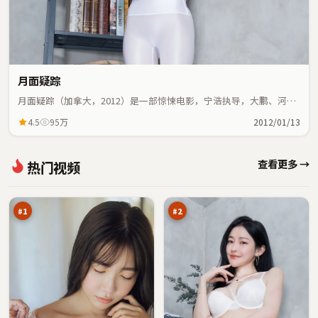
月面疑踪
月面疑踪（加拿大，2012）是一部惊悚电影，宁浩执导，大鹏、河正
宇等主演；惊悚元素与人物命运紧密交织，节奏紧凑。
4.5
95万
2012/01/13
寒
月
查看更多 →
热门视频
锋
面
十
疑
97
95
字
踪
万
万
口
#
1
#
2