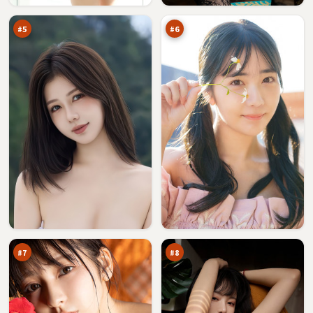
信
凶
万
万
#
5
#
6
星
沉
河
舟
证
十
92
89
人
字
万
万
口
#
7
#
8