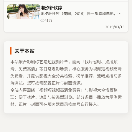
潮汐新秩序
潮汐新秩序（美国，2019）是一部喜剧电影，李
安执导，奥黛丽·塔图、张译等主演；喜剧元素与
41万
人物命运紧密交织，节奏紧凑。
2019/03/13
关于本站
本站聚合影剧综艺与短视频片单，面向「找片省时、点播顺
滑、免费高清」等日常观影场景；核心服务为视频短视频高清
免费看，并提供影视大全分类检索、榜单推荐、流畅点播与多
端浏览。您可按需配置正片与封面资源。
全站内容围绕「
视频短视频高清免费看
」与影视大全场景整
理：便于找片、追剧与按类型浏览。部分条目与播放为示例素
材，正片与封面可在服务器目录按编号自行接入。