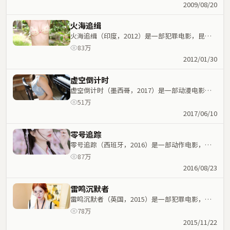
运紧密交织，节奏紧凑。
2009/08/20
火海追缉
火海追缉（印度，2012）是一部犯罪电影，昆汀
·塔伦蒂诺执导，秦海璐、佛罗伦斯·珀等主演；
83万
犯罪元素与人物命运紧密交织，节奏紧凑。
2012/01/30
虚空倒计时
虚空倒计时（墨西哥，2017）是一部动漫电影，
路阳执导，雷佳音、任素汐等主演；动漫元素与人
51万
物命运紧密交织，节奏紧凑。
2017/06/10
零号追踪
零号追踪（西班牙，2016）是一部动作电影，宫
崎骏执导，巩俐、周冬雨等主演；动作元素与人物
87万
命运紧密交织，节奏紧凑。
2016/08/23
雷鸣沉默者
雷鸣沉默者（英国，2015）是一部犯罪电影，陈
凯歌执导，魏翔、张译等主演；犯罪元素与人物命
78万
运紧密交织，节奏紧凑。
2015/11/22