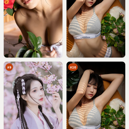
零
边
号
城
追
围
87
87
踪
猎
万
万
#
9
#
10