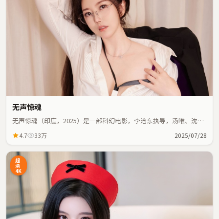
无声惊魂
无声惊魂（印度，2025）是一部科幻电影，李沧东执导，汤唯、沈腾
等主演；科幻元素与人物命运紧密交织，节奏紧凑。
4.7
33万
2025/07/28
超
清
4K