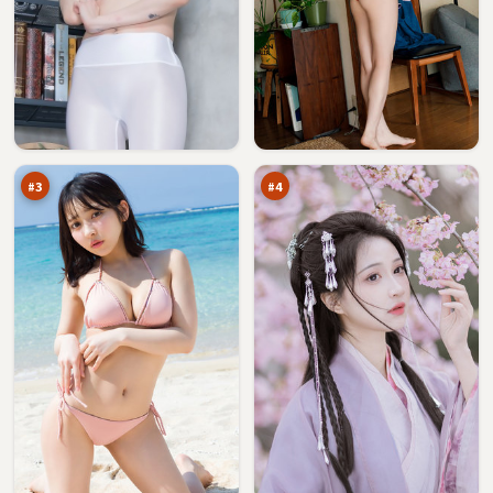
雪
异
线
境
深
疑
98
96
渊
踪
万
万
眼
#
3
#
4
钢
绝
铁
密
边
浮
96
96