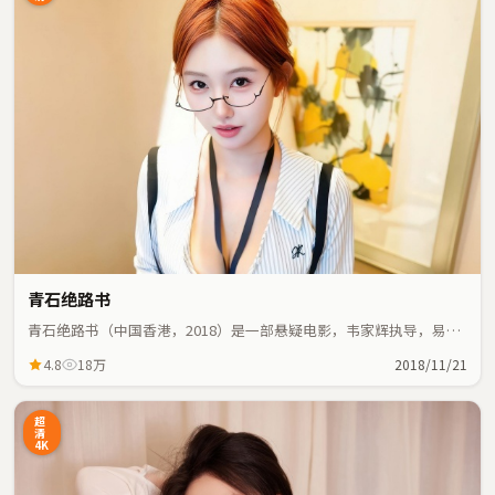
青石绝路书
青石绝路书（中国香港，2018）是一部悬疑电影，韦家辉执导，易烊
千玺、堺雅人等主演；悬疑元素与人物命运紧密交织，节奏紧凑。
4.8
18万
2018/11/21
超
清
4K