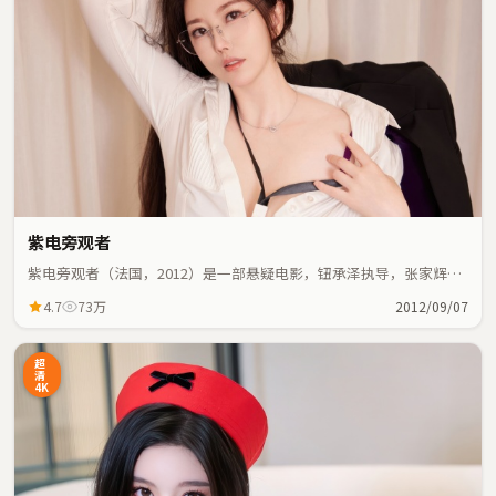
紫电旁观者
紫电旁观者（法国，2012）是一部悬疑电影，钮承泽执导，张家辉、
范伟等主演；悬疑元素与人物命运紧密交织，节奏紧凑。
4.7
73万
2012/09/07
超
清
4K