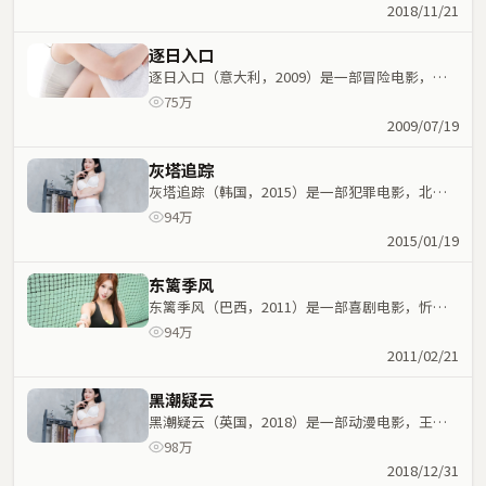
元素与人物命运紧密交织，节奏紧凑。
2018/11/21
逐日入口
逐日入口（意大利，2009）是一部冒险电影，宫
崎骏执导，杨紫、全智贤等主演；冒险元素与人物
75万
命运紧密交织，节奏紧凑。
2009/07/19
灰塔追踪
灰塔追踪（韩国，2015）是一部犯罪电影，北野
武执导，迪丽热巴、古天乐等主演；犯罪元素与人
94万
物命运紧密交织，节奏紧凑。
2015/01/19
东篱季风
东篱季风（巴西，2011）是一部喜剧电影，忻钰
坤执导，朱一龙、张家辉等主演；喜剧元素与人物
94万
命运紧密交织，节奏紧凑。
2011/02/21
黑潮疑云
黑潮疑云（英国，2018）是一部动漫电影，王小
帅执导，乔杉、马思纯等主演；动漫元素与人物命
98万
运紧密交织，节奏紧凑。
2018/12/31