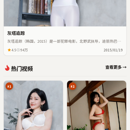
灰塔追踪
灰塔追踪（韩国，2015）是一部犯罪电影，北野武执导，迪丽热巴、
古天乐等主演；犯罪元素与人物命运紧密交织，节奏紧凑。
4.5
94万
2015/01/19
黑
焚
查看更多 →
热门视频
潮
城
疑
入
98
98
云
口
万
万
#
1
#
2