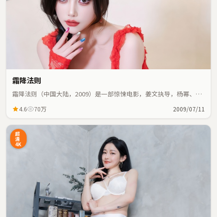
霜降法则
霜降法则（中国大陆，2009）是一部惊悚电影，姜文执导，杨幂、金
敏喜等主演；惊悚元素与人物命运紧密交织，节奏紧凑。
4.6
70万
2009/07/11
超
清
4K