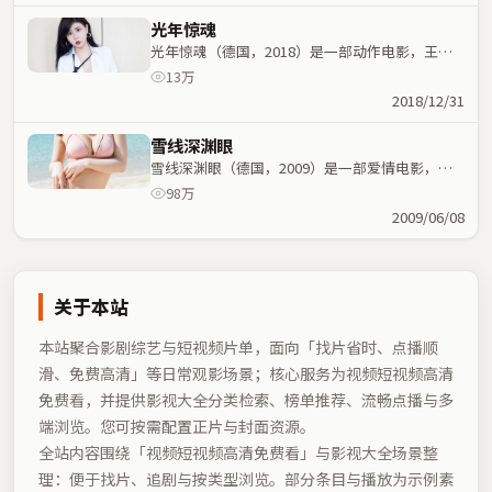
光年惊魂
光年惊魂（德国，2018）是一部动作电影，王家
卫执导，咏梅、佛罗伦斯·珀等主演；动作元素与
13万
人物命运紧密交织，节奏紧凑。
2018/12/31
雪线深渊眼
雪线深渊眼（德国，2009）是一部爱情电影，韦
家辉执导，王一博、长泽雅美等主演；爱情元素与
98万
人物命运紧密交织，节奏紧凑。
2009/06/08
关于本站
本站聚合影剧综艺与短视频片单，面向「找片省时、点播顺
滑、免费高清」等日常观影场景；核心服务为视频短视频高清
免费看，并提供影视大全分类检索、榜单推荐、流畅点播与多
端浏览。您可按需配置正片与封面资源。
全站内容围绕「
视频短视频高清免费看
」与影视大全场景整
理：便于找片、追剧与按类型浏览。部分条目与播放为示例素