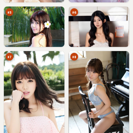
界
生
万
万
记
#
5
#
6
暮
银
色
翼
信
悬
95
94
号
案
万
万
塔
#
7
#
8
灰
迷
塔
局