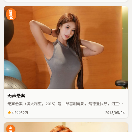
超
清
4K
无声悬案
无声悬案（澳大利亚，2015）是一部喜剧电影，魏德圣执导，河正
宇、雷佳音等主演；喜剧元素与人物命运紧密交织，节奏紧凑。
4.9
52万
2015/05/04
高
清