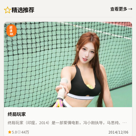
精选推荐
查看更多 →
超
清
4K
终局玩家
终局玩家（印度，2014）是一部爱情电影，冯小刚执导，马思纯、梁
家辉等主演；爱情元素与人物命运紧密交织，节奏紧凑。
5.0
44万
2014/12/06