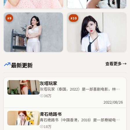
追
余
94
94
踪
震
万
万
#
9
#
10
查看更多 →
最新更新
灰塔玩家
灰塔玩家（泰国，2022）是一部喜剧电影，林超
贤执导，沈腾、刘亦菲等主演；喜剧元素与人物命
36万
运紧密交织，节奏紧凑。
2022/08/26
青石绝路书
青石绝路书（中国香港，2018）是一部悬疑电
影，韦家辉执导，易烊千玺、堺雅人等主演；悬疑
18万