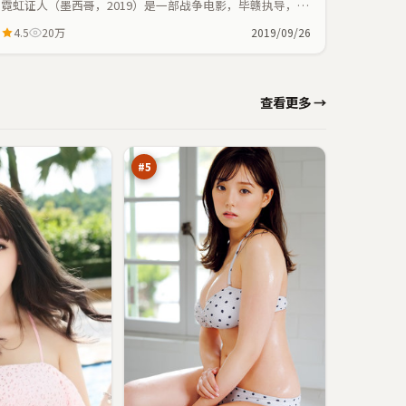
霓虹证人（墨西哥，2019）是一部战争电影，毕赣执导，王
景春、基里安·墨菲等主演；战争元素与人物命运紧密交
4.5
20万
2019/09/26
织，节奏紧凑。
迷
查看更多 →
局
之
94
城
万
#
5