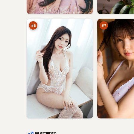
紫
迷
电
局
回
迷
94
93
声
雾
万
万
壁
#
6
#
7