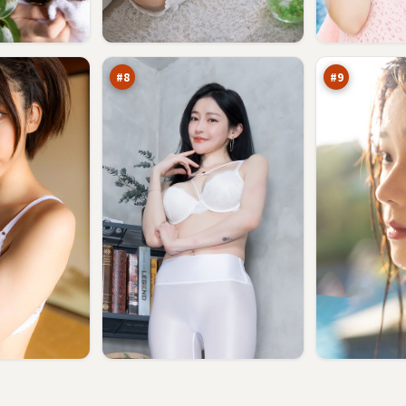
焚
星
城
河
疑
逆
90
90
云
风
万
万
局
#
8
#
9