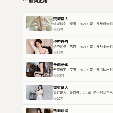
最新更新
焚城指令
焚城指令（泰国，2021）是一部悬疑
75万
绝密任务
绝密任务（巴西，2021）是一部战争
86万
千面悬案
千面悬案（英国，2012）是一部惊悚
6.5万
霓虹证人
霓虹证人（墨西哥，2019）是一部战
20万
热血暗涌