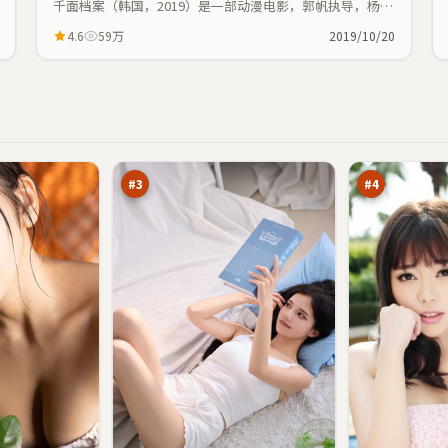
千面档案（韩国，2019）是一部动漫电影，郭帆执导，杨
幂、金敏喜等主演；动漫元素与人物命运紧密交织，节奏紧
4.6
59万
2019/10/20
凑。
西
风
山
尘
猎
逃
95
95
局
生
万
万
#
3
#
4