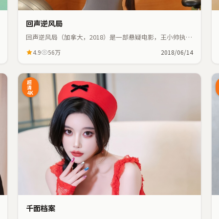
回声逆风局
回声逆风局（加拿大，2018）是一部悬疑电影，王小帅执
导，古天乐、宋康昊等主演；悬疑元素与人物命运紧密交
4.9
56万
2018/06/14
织，节奏紧凑。
7:48
25:55
超
清
4K
千面档案