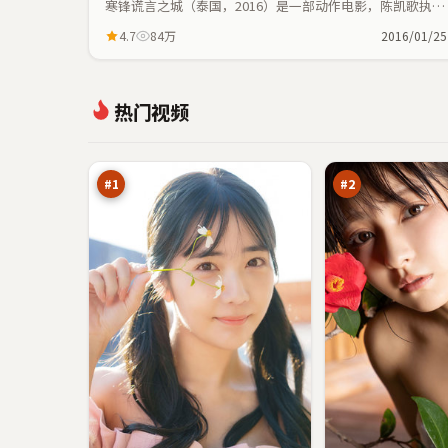
寒锋谎言之城（泰国，2016）是一部动作电影，陈凯歌执
导，魏翔、周冬雨等主演；动作元素与人物命运紧密交织，
4.7
84万
2016/01/25
节奏紧凑。
暮
银
热门视频
色
翼
回
边
98
95
响
境
万
万
线
#
1
#
2