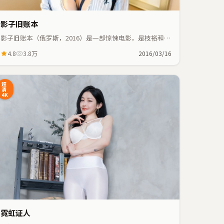
影子旧账本
影子旧账本（俄罗斯，2016）是一部惊悚电影，是枝裕和执
导，汤唯、巩俐等主演；惊悚元素与人物命运紧密交织，节
4.8
3.8万
2016/03/16
奏紧凑。
超
清
4K
霓虹证人