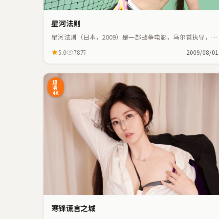
星河法则
星河法则（日本，2009）是一部战争电影，乌尔善执导，周
迅、易烊千玺等主演；战争元素与人物命运紧密交织，节奏
5.0
78万
2009/08/01
紧凑。
5:41
4
超
清
4K
寒锋谎言之城