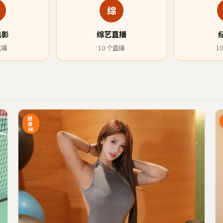
综
电影
综艺直播
直播
10
个直播
10
4:27
13:34
超
清
4K