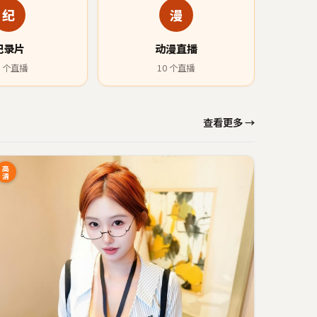
纪
漫
纪录片
动漫直播
个直播
10
个直播
查看更多 →
高
清