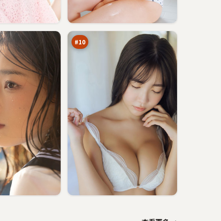
边
城
疑
88
云
万
#
10