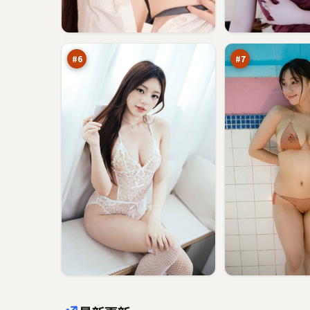
千
最
面
后
码
指
97
96
头
令
万
万
#
6
#
7