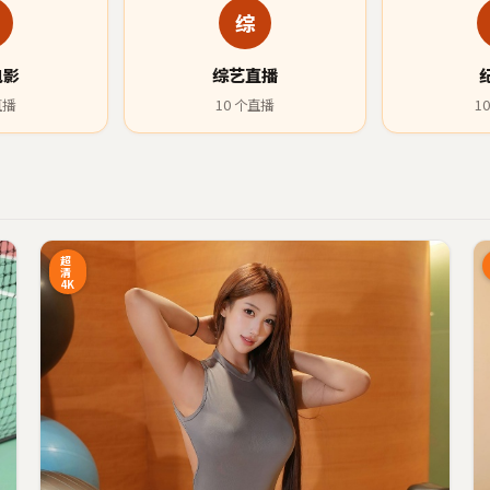
综
电影
综艺直播
直播
10
个直播
10
3:27
17:34
超
清
4K