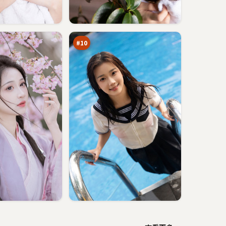
夜
色
之
93
下
万
#
10