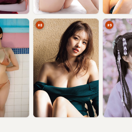
火
北
海
风
绝
默
95
94
路
示
万
万
书
录
#
8
#
9