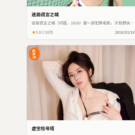
迷局谎言之城
迷局谎言之城（印度，2016）是一部犯罪电影，文牧野执
导，王一博、巩俐等主演；犯罪元素与人物命运紧密交织，
5.0
20万
2016/03/10
节奏紧凑。
9:41
超
清
4K
虚空信号塔