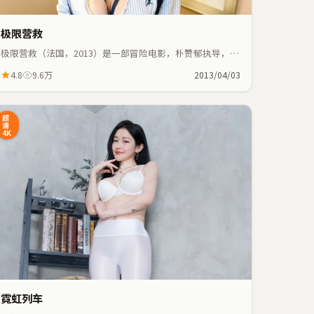
极限营救
极限营救（法国，2013）是一部冒险电影，朴赞郁执导，大
鹏、葛优等主演；冒险元素与人物命运紧密交织，节奏紧
4.8
9.6万
2013/04/03
凑。
超
清
4K
霓虹列车