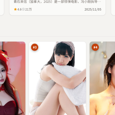
青石来信（加拿大，2025）是一部惊悚电影，冯小刚执导，
马思纯、役所广司等主演；惊悚元素与人物命运紧密交织，
4.6
21万
2025/11/05
节奏紧凑。
烈
残
焰
章
交
回
98
97
锋
廊
万
万
#
3
#
4