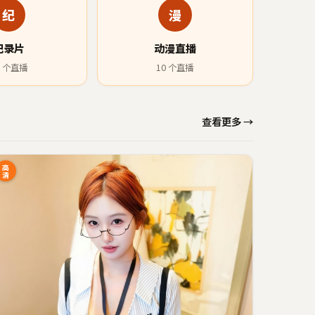
纪
漫
纪录片
动漫直播
个直播
10
个直播
查看更多 →
高
清