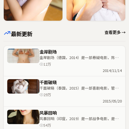
查看更多 →
最新更新
金岸剧场
金岸剧场（德国，2014）是一部悬疑电影，陈凯
歌执导，孙艺珍、杨紫等主演；悬疑元素与人物命
12万
运紧密交织，节奏紧凑。
2014/11/14
千面破晓
千面破晓（泰国，2015）是一部喜剧电影，管虎
执导，胡歌、咏梅等主演；喜剧元素与人物命运紧
29万
密交织，节奏紧凑。
2015/05/20
风暴回响
风暴回响（印度，2019）是一部战争电影，是枝
裕和执导，张译、金敏喜等主演；战争元素与人物
54万