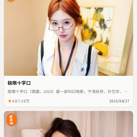
极限十字口
极限十字口（德国，2010）是一部科幻电影，宁浩执导，孙艺珍、秦
海璐等主演；科幻元素与人物命运紧密交织，节奏紧凑。
4.8
18万
2010/04/27
超
清
4K