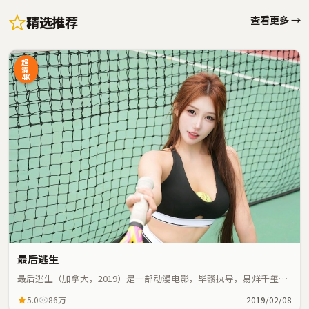
精选推荐
查看更多 →
超
清
4K
最后逃生
最后逃生（加拿大，2019）是一部动漫电影，毕赣执导，易烊千玺、
马思纯等主演；动漫元素与人物命运紧密交织，节奏紧凑。
5.0
86万
2019/02/08