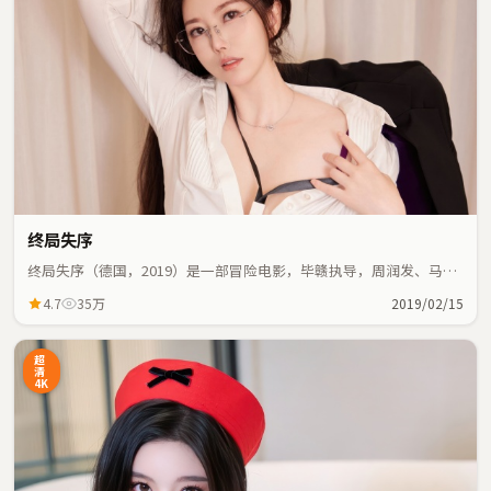
终局失序
终局失序（德国，2019）是一部冒险电影，毕赣执导，周润发、马思
纯等主演；冒险元素与人物命运紧密交织，节奏紧凑。
4.7
35万
2019/02/15
超
清
4K