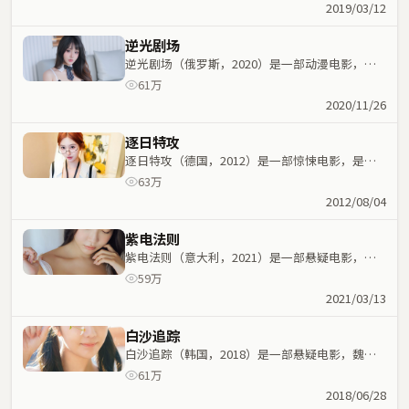
命运紧密交织，节奏紧凑。
2019/03/12
逆光剧场
逆光剧场（俄罗斯，2020）是一部动漫电影，奉
俊昊执导，刘德华、汤唯等主演；动漫元素与人物
61万
命运紧密交织，节奏紧凑。
2020/11/26
逐日特攻
逐日特攻（德国，2012）是一部惊悚电影，是枝
裕和执导，马思纯、李秉宪等主演；惊悚元素与人
63万
物命运紧密交织，节奏紧凑。
2012/08/04
紫电法则
紫电法则（意大利，2021）是一部悬疑电影，乌
尔善执导，任素汐、木村拓哉等主演；悬疑元素与
59万
人物命运紧密交织，节奏紧凑。
2021/03/13
白沙追踪
白沙追踪（韩国，2018）是一部悬疑电影，魏德
圣执导，古天乐、雷佳音等主演；悬疑元素与人物
61万
命运紧密交织，节奏紧凑。
2018/06/28