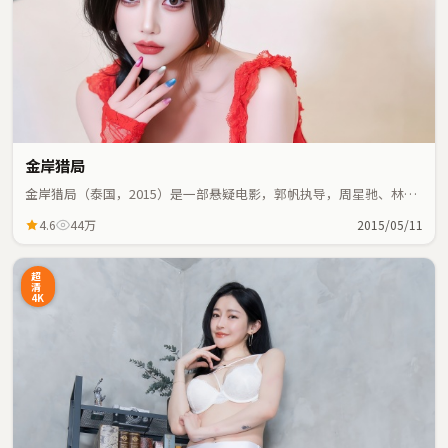
金岸猎局
金岸猎局（泰国，2015）是一部悬疑电影，郭帆执导，周星驰、林青
霞等主演；悬疑元素与人物命运紧密交织，节奏紧凑。
4.6
44万
2015/05/11
超
清
4K