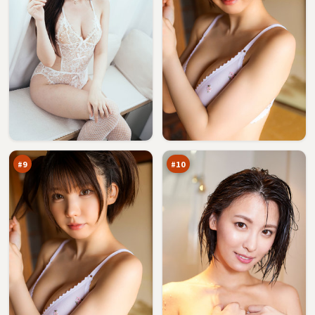
北
月
风
面
猎
之
88
88
场
下
万
万
#
9
#
10