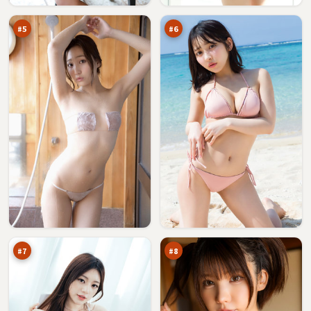
家
界
万
万
#
5
#
6
长
雾
夜
岛
新
特
90
90
秩
攻
万
万
序
#
7
#
8