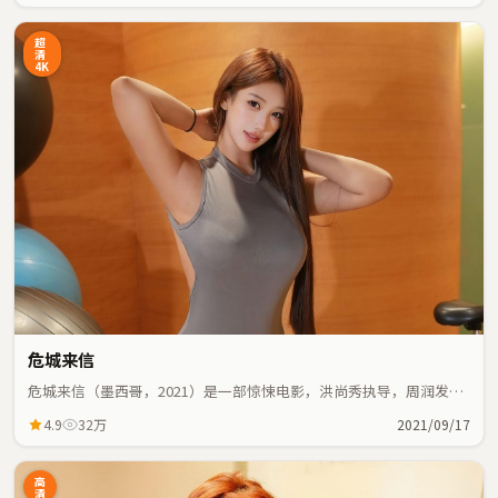
超
清
4K
危城来信
危城来信（墨西哥，2021）是一部惊悚电影，洪尚秀执导，周润发、
王景春等主演；惊悚元素与人物命运紧密交织，节奏紧凑。
4.9
32万
2021/09/17
高
清