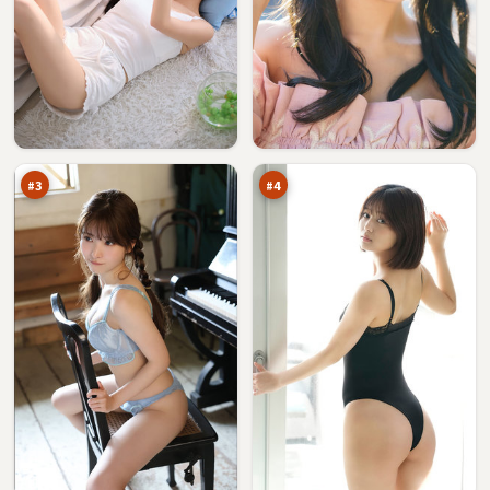
风
银
暴
翼
新
逆
95
94
秩
风
万
万
序
局
#
3
#
4
归
深
途
海
玩
边
94
92