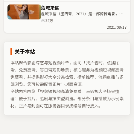
危城来信
危城来信（墨西哥，2021）是一部惊悚电影，洪
尚秀执导，周润发、王景春等主演；惊悚元素与人
32万
物命运紧密交织，节奏紧凑。
2021/09/17
关于本站
本站聚合影剧综艺与短视频片单，面向「找片省时、点播顺
滑、免费高清」等日常观影场景；核心服务为视频短视频高清
免费看，并提供影视大全分类检索、榜单推荐、流畅点播与多
端浏览。您可按需配置正片与封面资源。
全站内容围绕「
视频短视频高清免费看
」与影视大全场景整
理：便于找片、追剧与按类型浏览。部分条目与播放为示例素
材，正片与封面可在服务器目录按编号自行接入。