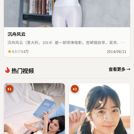
沉舟风云
沉舟风云（意大利，2014）是一部惊悚电影，宫崎骏执导，吴京、宋
康昊等主演；惊悚元素与人物命运紧密交织，节奏紧凑。
4.5
54万
2014/08/21
蓝
夜
查看更多 →
热门视频
海
色
代
回
96
96
码
响
万
万
#
1
#
2