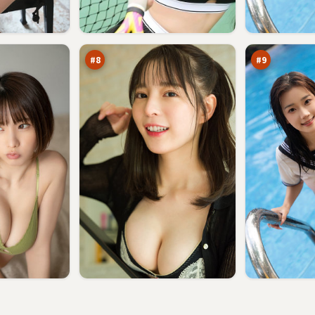
夜
风
色
暴
猎
信
91
90
场
号
万
万
#
8
#
9