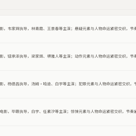
疑电影，韦家辉执导，林青霞、王景春等主演；悬疑元素与人物命运紧密交织，节
作电影，钮承泽执导，梁家辉、堺雅人等主演；动作元素与人物命运紧密交织，节
罪电影，杨德昌执导，汤姆·哈迪、白宇等主演；犯罪元素与人物命运紧密交织，
惊悚电影，毕赣执导，白宇、任素汐等主演；惊悚元素与人物命运紧密交织，节奏