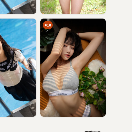
暴
雪
夜
89
航
万
船
#
10