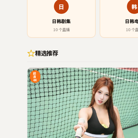
日
韩
日韩剧集
日韩
10
个直播
10
个
精选推荐
97:20
超
清
4K