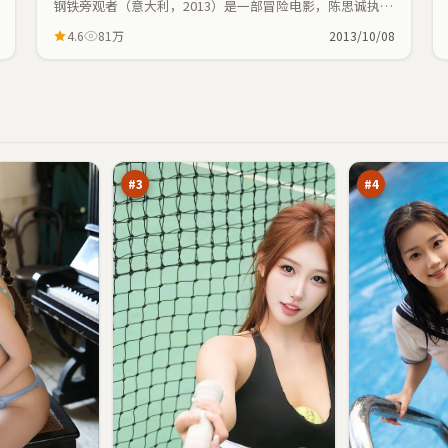
钢铁旁观者（意大利，2013）是一部冒险电影，陈思诚执
导，宋康昊、杨幂等主演；冒险元素与人物命运紧密交织，
4.6
81万
2013/10/08
节奏紧凑。
黑
白
潮
沙
疑
回
95
94
踪
声
万
万
#
3
#
4