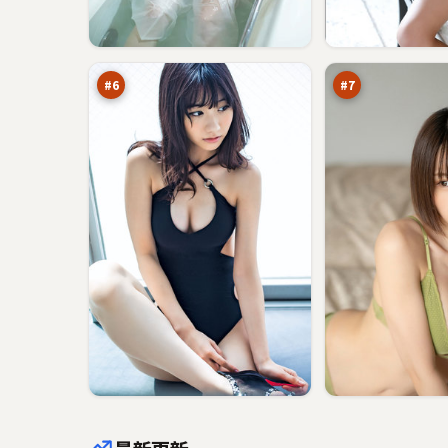
赤
潮
焰
汐
指
信
93
92
令
号
万
万
#
6
#
7