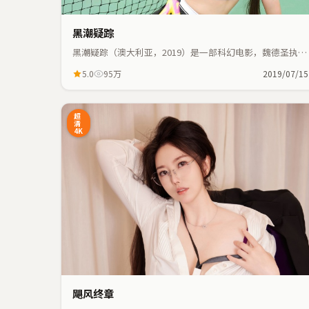
黑潮疑踪
黑潮疑踪（澳大利亚，2019）是一部科幻电影，魏德圣执
导，金敏喜、咏梅等主演；科幻元素与人物命运紧密交织，
5.0
95万
2019/07/15
节奏紧凑。
45:41
9
超
清
4K
飓风终章