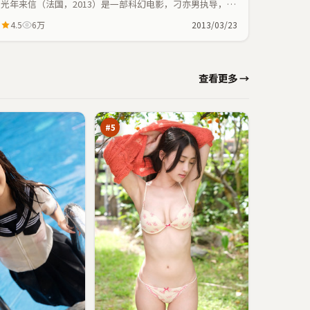
光年来信（法国，2013）是一部科幻电影，刁亦男执导，马
思纯、孙艺珍等主演；科幻元素与人物命运紧密交织，节奏
4.5
6万
2013/03/23
紧凑。
逆
查看更多 →
光
围
94
猎
万
#
5