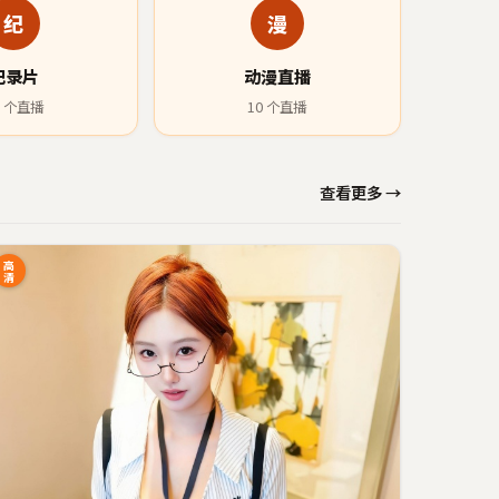
纪
漫
纪录片
动漫直播
个直播
10
个直播
查看更多 →
高
清