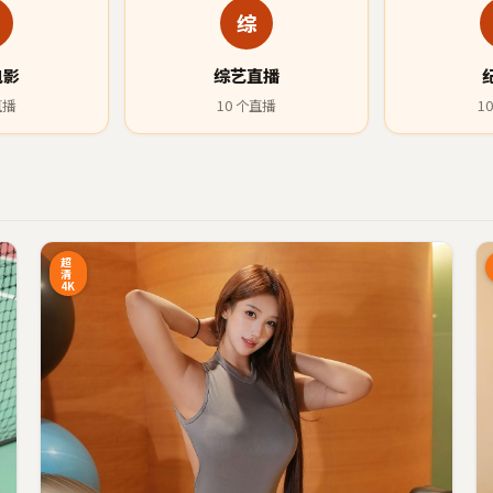
综
电影
综艺直播
直播
10
个直播
10
0:27
6:34
超
清
4K