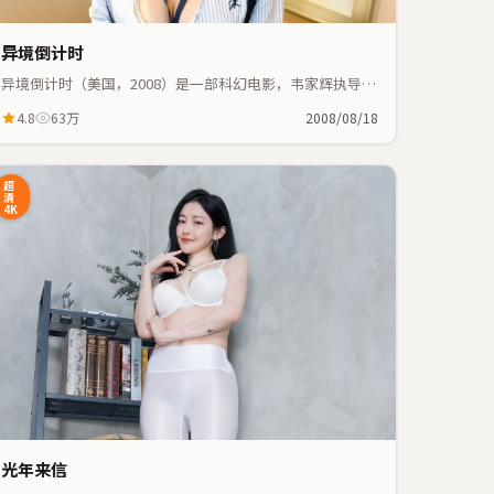
异境倒计时
异境倒计时（美国，2008）是一部科幻电影，韦家辉执导，
咏梅、葛优等主演；科幻元素与人物命运紧密交织，节奏紧
4.8
63万
2008/08/18
凑。
超
清
4K
光年来信