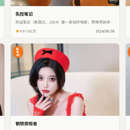
失控笔记
失控笔记（新西兰，2024）是一部动作电影，贾樟柯执导，
张子枫、基里安·墨菲等主演；动作元素与人物命运紧密交
4.9
61万
2024/06/30
织，节奏紧凑。
8:48
37:55
超
清
4K
钢铁旁观者