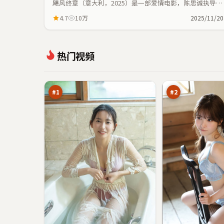
飓风终章（意大利，2025）是一部爱情电影，陈思诚执导，
朱一龙、白宇等主演；爱情元素与人物命运紧密交织，节奏
4.7
10万
2025/11/20
紧凑。
银
钢
热门视频
翼
铁
失
信
97
95
序
号
万
万
塔
#
1
#
2